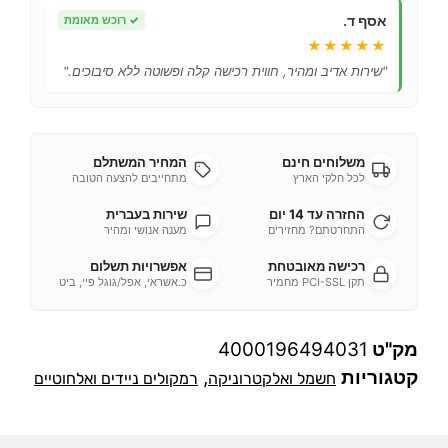
אסף ד.
✓
רוכש מאומת
★★★★★
"שירות אדיב ומהיר, חווית רכישה קלה ופשוטה ללא סיבוכים."
משלוחים חינם
המחיר המשתלם
לכל חלקי הארץ
מתחייבים להצעה הטובה
החזרה עד 14 יום
שירות בעברית
התחרטתם? מחזירים
מענה אנושי ומהיר
רכישה מאובטחת
אפשרויות תשלום
תקן PCI-SSL מחמיר
כ.אשראי, אפל/גוגל פיי, ביט
מק"ט
4000196494031
קטגוריות
,
חשמל ואלקטרוניקה
רמקולים ניידים ואלחוטיים