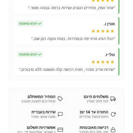
★★★★★
"אתר אמין, מחירים הוגנים ושירות ברמה גבוהה מאוד."
אורן ו.
✓
רוכש מאומת
★★★★★
"הכל הגיע ארוז יפה ובמהירות. בטוח אקנה כאן שוב."
טלי ז.
✓
רוכש מאומת
★★★★★
"שירות אדיב ומהיר, חווית רכישה קלה ופשוטה ללא סיבוכים."
משלוחים חינם
המחיר המשתלם
לכל חלקי הארץ
מתחייבים להצעה הטובה
החזרה עד 14 יום
שירות בעברית
התחרטתם? מחזירים
מענה אנושי ומהיר
רכישה מאובטחת
אפשרויות תשלום
תקן PCI-SSL מחמיר
כ.אשראי, אפל/גוגל פיי, ביט