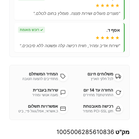
★★★★★
"מוצרים מעולים ושירות פצצה. מומלץ בחום לכולם."
אסף ד.
✓
רוכש מאומת
★★★★★
"שירות אדיב ומהיר, חווית רכישה קלה ופשוטה ללא סיבוכים."
משלוחים חינם
המחיר המשתלם
לכל חלקי הארץ
מתחייבים להצעה הטובה
החזרה עד 14 יום
שירות בעברית
התחרטתם? מחזירים
מענה אנושי ומהיר
רכישה מאובטחת
אפשרויות תשלום
תקן PCI-SSL מחמיר
כ.אשראי, אפל/גוגל פיי, ביט
מק"ט
1005006285610836