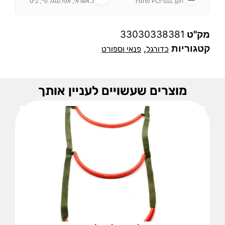
תקן PCI-SSL מחמיר
כ.אשראי, אפל/גוגל פיי, ביט
מק"ט
33030338381
קטגוריות
,
כדורגל
פנאי וספורט
מוצרים שעשויים לעניין אותך