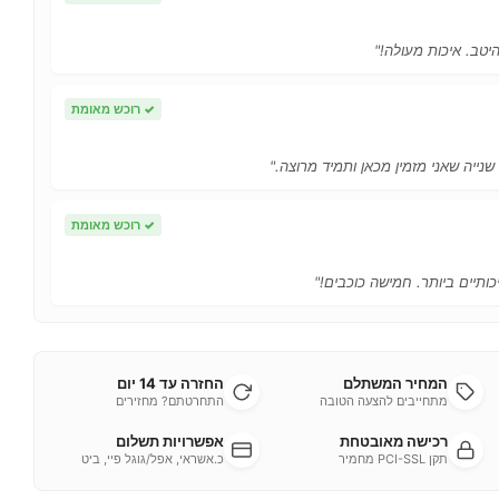
יטב. איכות מעולה!"
✓
רוכש מאומת
 שנייה שאני מזמין מכאן ותמיד מרוצה."
✓
רוכש מאומת
כותיים ביותר. חמישה כוכבים!"
המחיר המשתלם
החזרה עד 14 יום
מתחייבים להצעה הטובה
התחרטתם? מחזירים
רכישה מאובטחת
אפשרויות תשלום
תקן PCI-SSL מחמיר
כ.אשראי, אפל/גוגל פיי, ביט