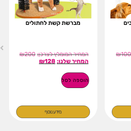
לים
רתמה + חגורת בטיחות לכלב
₪
150
₪
20
₪
89
בחר אפשרויות
מידע נוסף