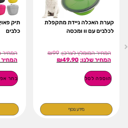
תיק פאוץ לחטיפים לאילוף
משט
כלבים
₪
89
₪
58
בחר אפשרויות
הוספה ל
מידע נוסף