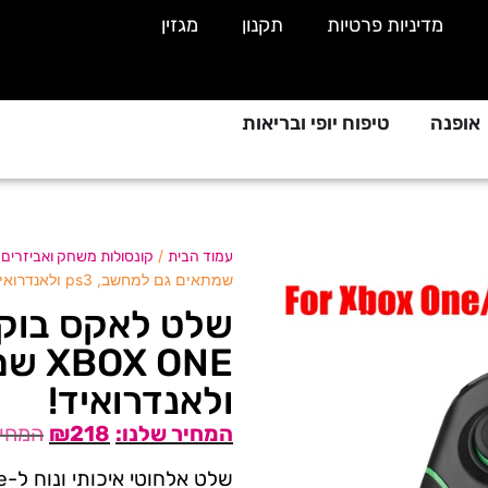
מדיניות פרטיות
תקנון
מגזין
אופנה
טיפוח יופי ובריאות
/
/
עמוד הבית
קונסולות משחק ואביזרים
שמתאים גם למחשב, ps3 ולאנדרואיד!
שלט לאקס בוקס 
ולאנדרואיד!
₪
218