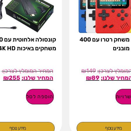
קונסולת משחק רטרו עם 400
קונס
מובנים
משחקים באיכות 4K HD!
9
₪
149
₪
255
₪
89
רויות
הוספה לסל
מידע נוסף
מידע נוסף