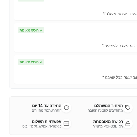
יטב. איכות מעולה!"
✓
רוכש מאומת
ירות מעבר למצופה."
✓
רוכש מאומת
ב ועוזר בכל שאלה."
המחיר המשתלם
החזרה עד 14 יום
מתחייבים להצעה הטובה
התחרטתם? מחזירים
רכישה מאובטחת
אפשרויות תשלום
תקן PCI-SSL מחמיר
כ.אשראי, אפל/גוגל פיי, ביט