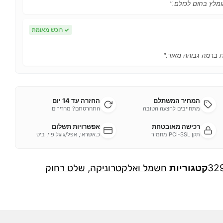
ומלץ בחום לכולם."
✓
רוכש מאומת
ות ברמה גבוהה מאוד."
המחיר המשתלם
החזרה עד 14 יום
מתחייבים להצעה הטובה
התחרטתם? מחזירים
רכישה מאובטחת
אפשרויות תשלום
תקן PCI-SSL מחמיר
כ.אשראי, אפל/גוגל פיי, ביט
32
קטגוריות
חשמל ואלקטרוניקה
,
שלט רחוק