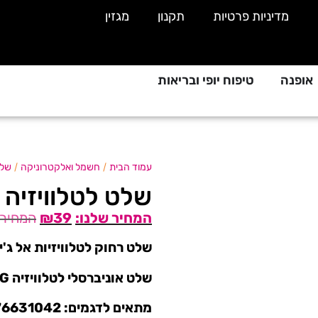
מדיניות פרטיות
תקנון
מגזין
אופנה
טיפוח יופי ובריאות
/
/
עמוד הבית
חשמל ואלקטרוניקה
שלט
שלט לטלוויזיה LG דגם AKB73975702
₪
39
שלט רחוק לטלוויזיות אל ג'י סמארט V
שלט אוניברסלי לטלוויזיה LG דגם AKB73975702
מתאים לדגמי