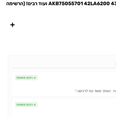
AKB75055701 42LA6200 43LF5900 43UF6400UA ועוד רבים! (הרשימה
✓
רוכש מאומת
ר. האתר מאוד נוח לרכישה."
✓
רוכש מאומת