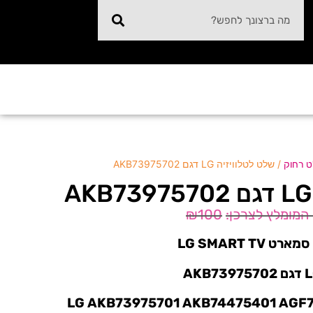
/ שלט לטלוויזיה LG דגם AKB73975702
 רחוק
₪
100
LG SMART T
ם: LG AKB73975701 AKB74475401 AGF76631042