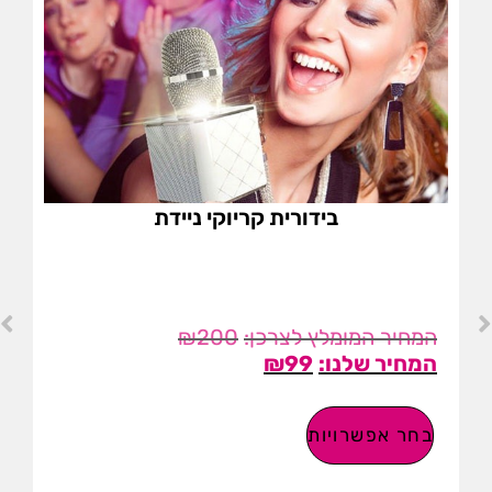
בידורית קריוקי ניידת
₪
200
₪
99
בחר אפשרויות