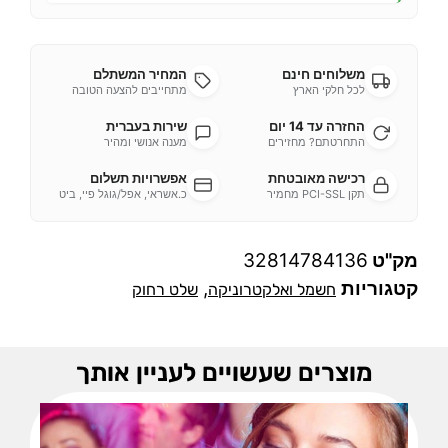
משלוחים חינם
המחיר המשתלם
לכל חלקי הארץ
מתחייבים להצעה הטובה
החזרה עד 14 יום
שירות בעברית
התחרטתם? מחזירים
מענה אנושי ומהיר
רכישה מאובטחת
אפשרויות תשלום
תקן PCI-SSL מחמיר
כ.אשראי, אפל/גוגל פיי, ביט
מק"ט
32814784136
קטגוריות
,
חשמל ואלקטרוניקה
שלט רחוק
מוצרים שעשויים לעניין אותך