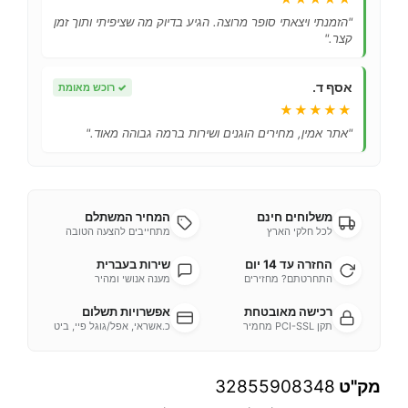
"הזמנתי ויצאתי סופר מרוצה. הגיע בדיוק מה שציפיתי ותוך זמן
קצר."
אסף ד.
✓
רוכש מאומת
★★★★★
"אתר אמין, מחירים הוגנים ושירות ברמה גבוהה מאוד."
משלוחים חינם
המחיר המשתלם
לכל חלקי הארץ
מתחייבים להצעה הטובה
החזרה עד 14 יום
שירות בעברית
התחרטתם? מחזירים
מענה אנושי ומהיר
רכישה מאובטחת
אפשרויות תשלום
תקן PCI-SSL מחמיר
כ.אשראי, אפל/גוגל פיי, ביט
מק"ט
32855908348