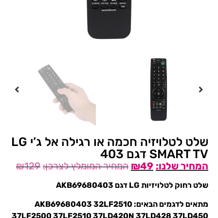
שלט לטלויזיה חכמה או רגילה אל ג’י LG
SMART TV דגם 403
₪
129
₪
49
שלט רחוק לטלויזיות LG דגם AKB69680403
מתאים לדגמים הבאים: AKB69680403 32LF2510
37LF2500 37LF2510 37LD420N 37LD428 37LD450