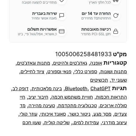
לכל חלקי הארץ
מתחייבים להצעה הטובה
החזרה עד 14 יום
שירות בעברית
התחרטתם? מחזירים
מענה אנושי ומהיר
רכישה מאובטחת
אפשרויות תשלום
תקן PCI-SSL מחמיר
כ.אשראי, אפל/גוגל פיי, ביט
מק"ט
1005006258481933
קטגוריות
,
,
,
אופנה
גאדג'טים ולהיטים
מתנות וגאדג'טים
,
,
,
,
מתנות ושונות
ספורט כללי
פנאי וספורט
ציוד לחיילים
,
שעוני יד
תכשיטים
תגיות
,
,
,
,
ChatGPT
Bluetooth
בינה מלאכותית
דופק לב
,
,
,
התראות חכמות
חוויית משתמש חכמה
חיבור יציב
חיי
,
,
,
סוללה ארוכים
טכנולוגיה מתקדמת
טעינה מהירה
מד
,
,
,
,
,
צעדים
מסך מגע
ניטור כושר
סאונד איכותי
עוזר קולי
,
,
,
עיצוב מודרני
עמידות למים.
שליטה קולית
שעון חכם