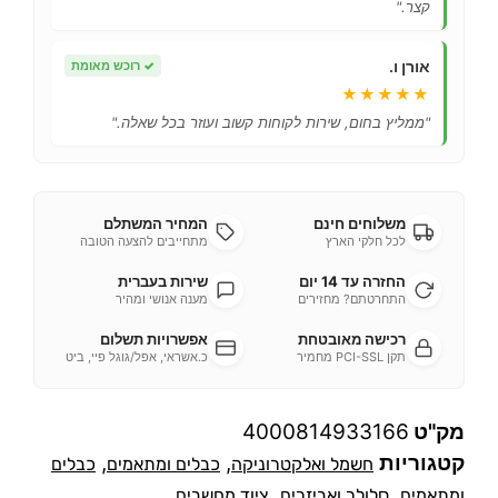
קצר."
אורן ו.
✓
רוכש מאומת
★★★★★
"ממליץ בחום, שירות לקוחות קשוב ועוזר בכל שאלה."
משלוחים חינם
המחיר המשתלם
לכל חלקי הארץ
מתחייבים להצעה הטובה
החזרה עד 14 יום
שירות בעברית
התחרטתם? מחזירים
מענה אנושי ומהיר
רכישה מאובטחת
אפשרויות תשלום
תקן PCI-SSL מחמיר
כ.אשראי, אפל/גוגל פיי, ביט
מק"ט
4000814933166
קטגוריות
,
,
חשמל ואלקטרוניקה
כבלים ומתאמים
כבלים
,
,
ומתאמים
סלולר ואביזרים
ציוד מחשבים