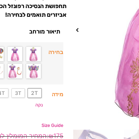
תחפושת הנסיכה רפונזל הכו
אביזרים תואמים לבחירה!
תיאור מורחב
בחירה
2T
4T
3T
מידה
נקה
Size Guide
₪
175