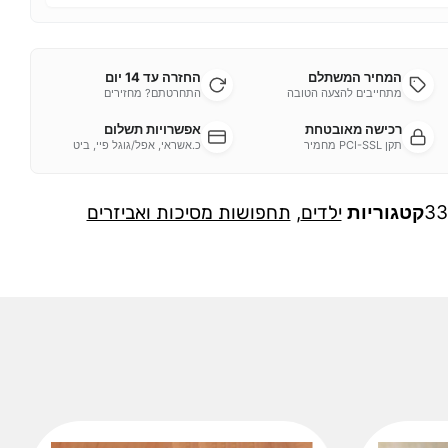
המחיר המשתלם
החזרה עד 14 יום
מתחייבים להצעה הטובה
התחרטתם? מחזירים
רכישה מאובטחת
אפשרויות תשלום
תקן PCI-SSL מחמיר
כ.אשראי, אפל/גוגל פיי, ביט
33
קטגוריות
ילדים
,
תחפושות מסיכות ואביזרים