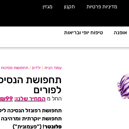
מדיניות פרטיות
תקנון
מגזין
אופנה
טיפוח יופי ובריאות
/
/
עמוד הבית
ילדים
תחפושות מסיכות ו
תחפושת הנסיכה
לפורים
החל מ
99
₪
תחפושת רפונזל הנסיכה ליל
תחפושת יוקרתית ומרהיבה ש
פלונטר
! ("פעמונית")