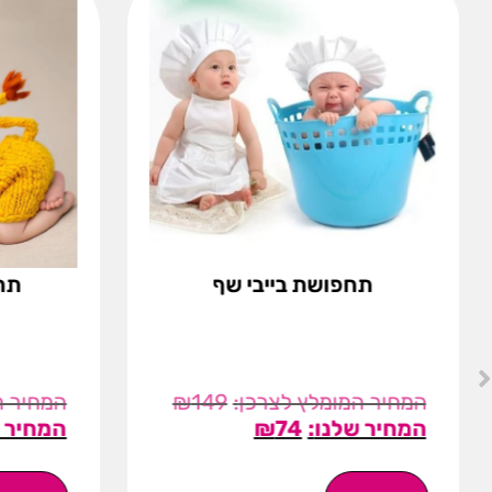
תחפושת בייבי שף
תחפ
₪
149
₪
74