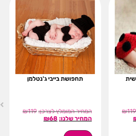
שית
תחפושת בייבי ג'נטלמן
₪
119
₪
11
₪
68