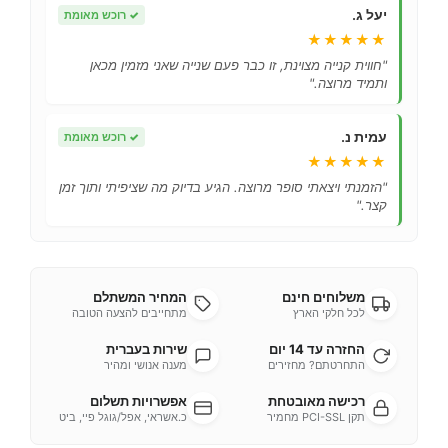
יעל ג.
✓
רוכש מאומת
★★★★★
"חווית קנייה מצוינת, זו כבר פעם שנייה שאני מזמין מכאן
ותמיד מרוצה."
עמית נ.
✓
רוכש מאומת
★★★★★
"הזמנתי ויצאתי סופר מרוצה. הגיע בדיוק מה שציפיתי ותוך זמן
קצר."
משלוחים חינם
המחיר המשתלם
לכל חלקי הארץ
מתחייבים להצעה הטובה
החזרה עד 14 יום
שירות בעברית
התחרטתם? מחזירים
מענה אנושי ומהיר
רכישה מאובטחת
אפשרויות תשלום
תקן PCI-SSL מחמיר
כ.אשראי, אפל/גוגל פיי, ביט