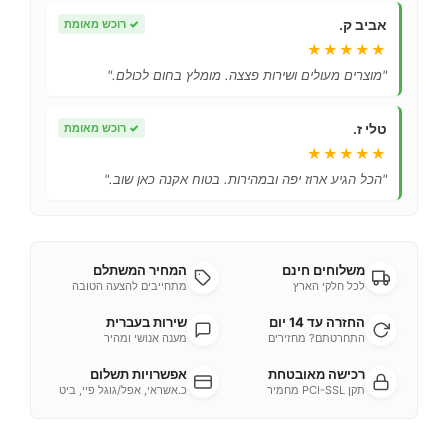
אביב ק.
✓
רוכש מאומת
★★★★★
"מוצרים מעולים ושירות פצצה. מומלץ בחום לכולם."
טלי ז.
✓
רוכש מאומת
★★★★★
"הכל הגיע ארוז יפה ובמהירות. בטוח אקנה כאן שוב."
משלוחים חינם
המחיר המשתלם
לכל חלקי הארץ
מתחייבים להצעה הטובה
החזרה עד 14 יום
שירות בעברית
התחרטתם? מחזירים
מענה אנושי ומהיר
רכישה מאובטחת
אפשרויות תשלום
תקן PCI-SSL מחמיר
כ.אשראי, אפל/גוגל פיי, ביט