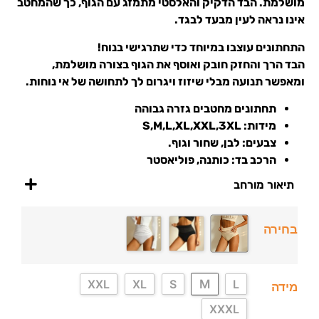
מושלמת. הבד הדקיק והאלסטי מתמזג עם הגוף, כך שהמחטב
אינו נראה לעין מבעד לבגד.
התחתונים עוצבו במיוחד כדי שתרגישי בנוח!
הבד הרך והחזק חובק ואוסף את הגוף בצורה מושלמת,
ומאפשר תנועה מבלי שיזוז ויגרום לך לתחושה של אי נוחות.
תחתונים מחטבים גזרה גבוהה
מידות: S,M,L,XL,XXL,3XL
צבעים: לבן, שחור וגוף.
הרכב בד: כותנה, פוליאסטר
תיאור מורחב
בחירה
M
XXL
XL
S
L
מידה
XXXL