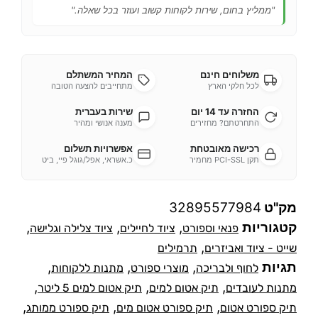
"ממליץ בחום, שירות לקוחות קשוב ועוזר בכל שאלה."
משלוחים חינם
המחיר המשתלם
לכל חלקי הארץ
מתחייבים להצעה הטובה
החזרה עד 14 יום
שירות בעברית
התחרטתם? מחזירים
מענה אנושי ומהיר
רכישה מאובטחת
אפשרויות תשלום
תקן PCI-SSL מחמיר
כ.אשראי, אפל/גוגל פיי, ביט
מק"ט
32895577984
קטגוריות
,
,
,
פנאי וספורט
ציוד לחיילים
ציוד צלילה וגלישה
,
שייט - ציוד ואביזרים
תרמילים
תגיות
,
,
,
לחוף ולבריכה
מוצרי ספורט
מתנות ללקוחות
,
,
,
מתנות לעובדים
תיק אטום למים
תיק אטום למים 5 ליטר
,
,
,
תיק ספורט אטום
תיק ספורט אטום מים
תיק ספורט ממותג