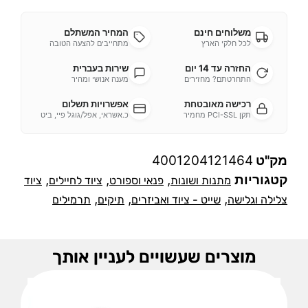
משלוחים חינם
המחיר המשתלם
לכל חלקי הארץ
מתחייבים להצעה הטובה
החזרה עד 14 יום
שירות בעברית
התחרטתם? מחזירים
מענה אנושי ומהיר
רכישה מאובטחת
אפשרויות תשלום
תקן PCI-SSL מחמיר
כ.אשראי, אפל/גוגל פיי, ביט
מק"ט
4001204121464
קטגוריות
,
,
,
מתנות ושונות
פנאי וספורט
ציוד לחיילים
ציוד
,
,
,
צלילה וגלישה
שייט - ציוד ואביזרים
תיקים
תרמילים
מוצרים שעשויים לעניין אותך