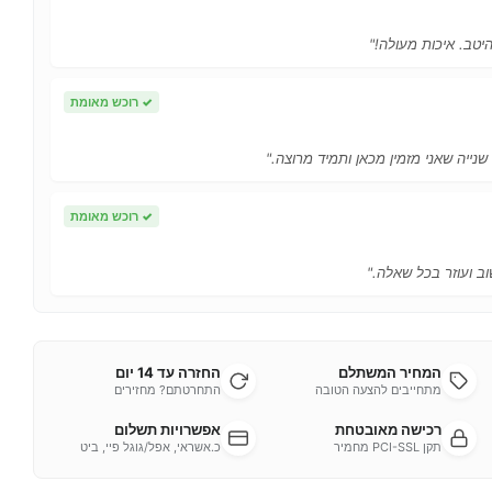
יטב. איכות מעולה!"
✓
רוכש מאומת
 שנייה שאני מזמין מכאן ותמיד מרוצה."
✓
רוכש מאומת
ב ועוזר בכל שאלה."
המחיר המשתלם
החזרה עד 14 יום
מתחייבים להצעה הטובה
התחרטתם? מחזירים
רכישה מאובטחת
אפשרויות תשלום
תקן PCI-SSL מחמיר
כ.אשראי, אפל/גוגל פיי, ביט