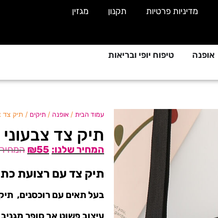
מדיניות פרטיות
תקנון
מגזין
אופנה
טיפוח יופי ובריאות
/
/
/ תיק צד 
עמוד הבית
אופנה
תיקים
תיק צד צבעוני
₪
55
תיק צד עם רצועת כתף 
בעל תאים עם רוכסנים, תיק ב
עיצוב פשוט אך סופר מגניב 