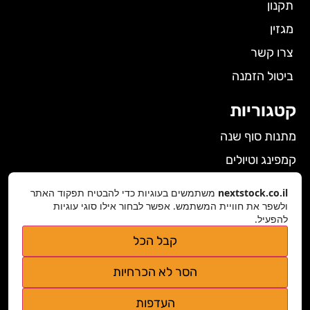
תקנון
מגזין
צרו קשר
ביטול הזמנה
קטגוריות
מתנות סוף שנה
קמפינג וטיולים
הלבשה תחתונה לנשים
nextstock.co.il
משתמשים בעוגיות כדי להבטיח תפקוד האתר
גאדג'טים
ולשפר את חוויית המשתמש. אפשר לבחור אילו סוגי עוגיות
להפעיל.
פרטי התקשרות
קבל הכל
nextstock.co.il@gmail.com
הסר לא הכרחיות
נגישות אתר
העדפות