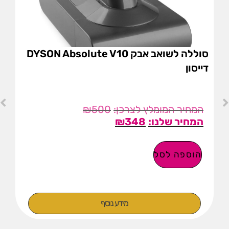
סוללה לשואב אבק DYSON Absolute V10
דייסון
₪
500
₪
348
הוספה לסל
מידע נוסף