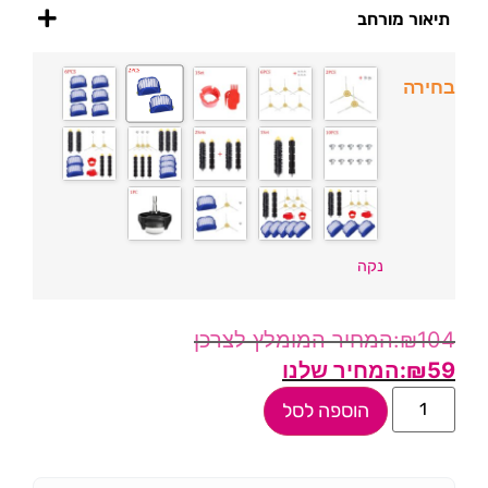
תיאור מורחב
בחירה
נקה
₪
104
₪
59
הוספה לסל