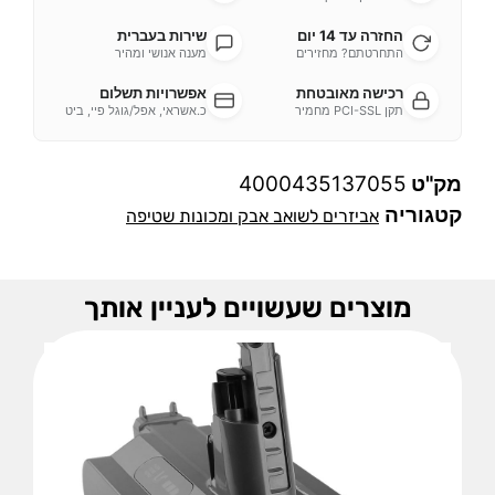
החזרה עד 14 יום
שירות בעברית
התחרטתם? מחזירים
מענה אנושי ומהיר
רכישה מאובטחת
אפשרויות תשלום
תקן PCI-SSL מחמיר
כ.אשראי, אפל/גוגל פיי, ביט
מק"ט
4000435137055
קטגוריה
אביזרים לשואב אבק ומכונות שטיפה
מוצרים שעשויים לעניין אותך