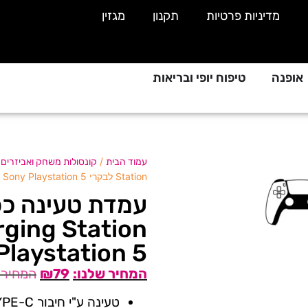
מדיניות פרטיות
תקנון
מגזין
אופנה
טיפוח יופי ובריאות
/
/
עמוד הבית
קונסולות משחק ואביזרים
Station לבקרי Sony Playstation 5
Playstation 5
₪
79
טעינה ע"י חיבור TYPE-C – כלול באריזה