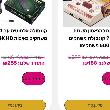
 למגאסון משנות
קונס
? קונסולת משחקים
משחקים באיכות 4K HD!
9
₪
299
₪
255
₪
188
סל
הוספה לסל
מידע נוסף
מידע נוסף