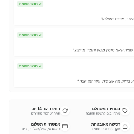
✓
רוכש מאומת
יטב. איכות מעולה!"
✓
רוכש מאומת
 שנייה שאני מזמין מכאן ותמיד מרוצה."
✓
רוכש מאומת
 בדיוק מה שציפיתי ותוך זמן קצר."
המחיר המשתלם
החזרה עד 14 יום
מתחייבים להצעה הטובה
התחרטתם? מחזירים
רכישה מאובטחת
אפשרויות תשלום
תקן PCI-SSL מחמיר
כ.אשראי, אפל/גוגל פיי, ביט